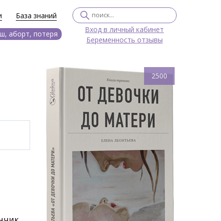
и
База знаний
Вход в личный кабинет
ш, аборт, потеря
Беременность отзывы
2500
ончик