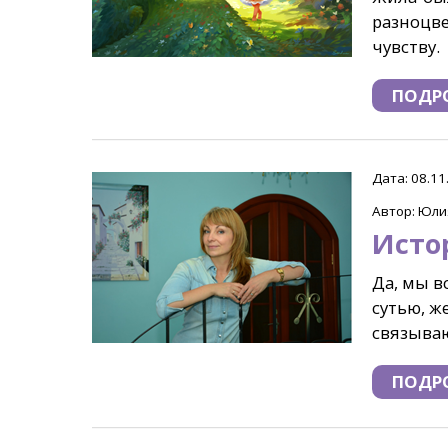
разноцве
чувству.
ПОДР
Дата: 08.11
Автор: Юли
Истор
Да, мы в
сутью, ж
связываю
ПОДР