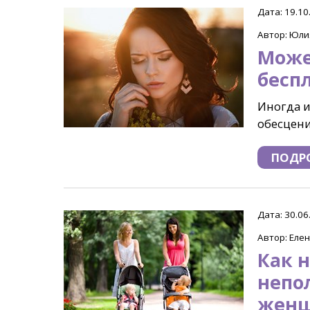
Дата: 19.10
Автор: Юли
Може
бесп
Иногда и
обесцени
ПОДР
Дата: 30.06
Автор: Еле
Как н
непо
жен