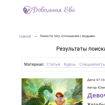
Главная
→
Поиск по тегу «отношения с людьми»
Результаты поиск
Материал:
Статьи
Курсы
Специалист
Дата: 07.10
Автор: Юли
Дево
Жила-был