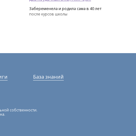
Забеременела и родила сама в 40 лет
после курсов школы
иги
База знаний
льной собственности.
на.