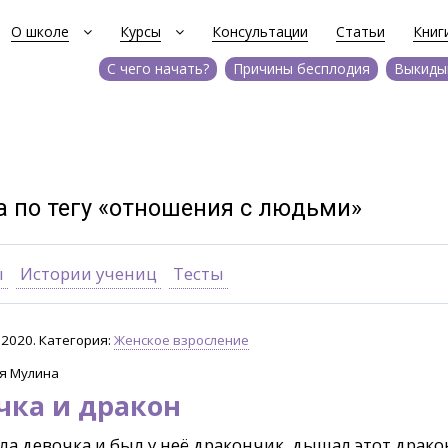
О школе
Курсы
Консультации
Статьи
Книг
С чего начать?
Причины бесплодия
Выкиды
а по тегу «отношения с людьми»
ы
Истории учениц
Тесты
.2020. Категория:
Женское взросление
я Мулина
чка и дракон
а девочка и был у неё дракончик, дышал этот драк