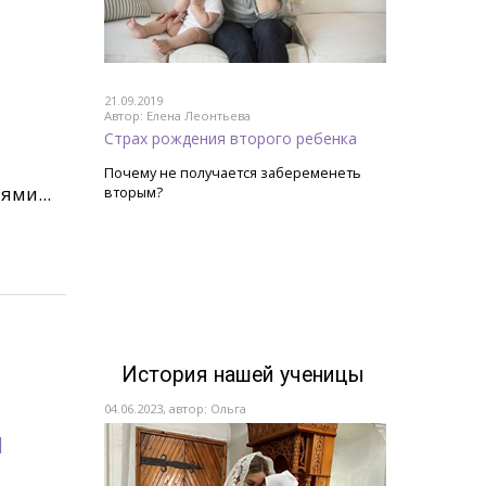
21.09.2019
Автор: Елена Леонтьева
Страх рождения второго ребенка
Почему не получается забеременеть
ями...
вторым?
История нашей ученицы
04.06.2023, автор: Ольга
и