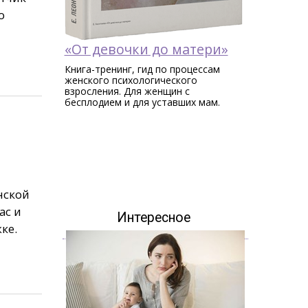
о
«От девочки до матери»
Книга-тренинг, гид по процессам
женского психологического
взросления. Для женщин c
бесплодием и для уставших мам.
нской
ас и
Интересное
ке.