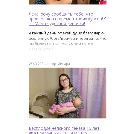
Лена, хочу сообщить тебе, что
произошло со времен твоих курсов! Я
— Мама чудесной девочки!
Я каждый день от всей души благодарю
вселенную/бога/врачей и тебя за то, что
вы были спутниками в моем пути к
материнству!
23.03.2021, автор: Динара
Бесплодие неясного генеза 15 лет,
два неудачных ЭКО, АМГ 0,5...