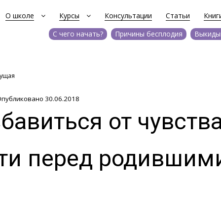
О школе
Курсы
Консультации
Статьи
Книг
С чего начать?
Причины бесплодия
Выкиды
кущая
публиковано 30.06.2018
збавиться от чувств
ти перед родившим