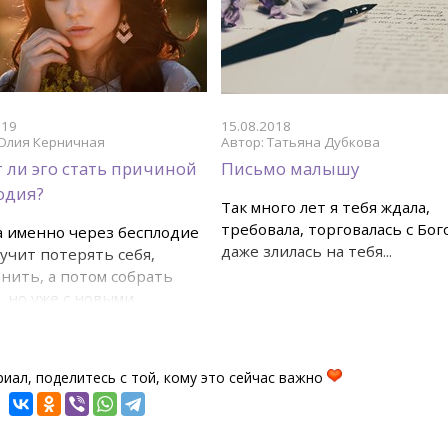
019
15.08.2018
Юлия Керничная
Автор: Татьяна Дубкова
 ли эго стать причиной
Письмо малышу
одия?
Так много лет я тебя ждала,
требовала, торговалась с Бог
 именно через бесплодие
даже злилась на тебя...
учит потерять себя,
нить, а потом собрать
, но уже с новыми
тями...
иал, поделитесь с той, кому это сейчас важно