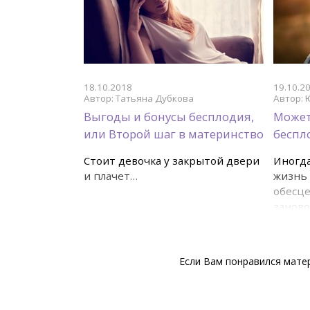
18.10.2018
19.10.2
Автор: Татьяна Дубкова
Автор: 
Выгоды и бонусы бесплодия,
Может
или Второй шаг в материнство
беспл
Стоит девочка у закрытой двери
Иногда
и плачет…
жизнь 
обесце
заново
ценнос
Если Вам понравился матер