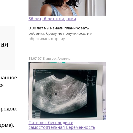
36 лет, 6 лет ожидания
В 30 лет мы начали планировать
ребенка. Сразу не получилось, и я
обратилась к врачу
ная
18.07.2018, автор: Аноним
знанное
ся
ародов:
Пять лет бесплодия и
дома).
самостоятельная беременность