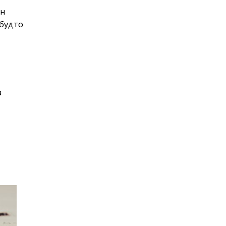
он
будто
а