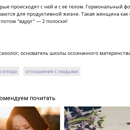
рые происходят с ней и c её телом. Гормональный ф
ваются для продуктивной жизни. Такая женщина как 
 потом "вдруг" — 2 полоски!
сихолог, основатель школы осознанного материнств
я опора
отношения с людьми
омендуем почитать