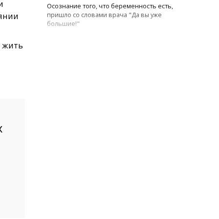
и
Осознание того, что беременность есть,
оянии
пришло со словами врача "Да вы уже
большие!"
 жить
х