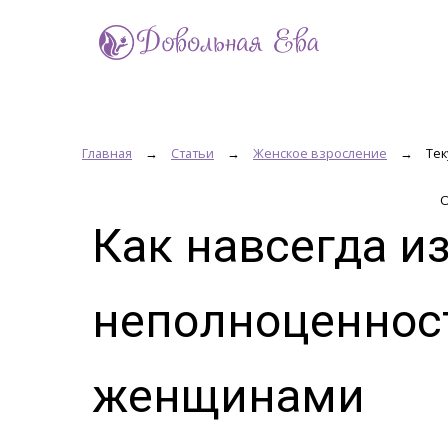
Главная
→
Статьи
→
Женское взросление
→
Те
О
Как навсегда и
неполноценнос
женщинами