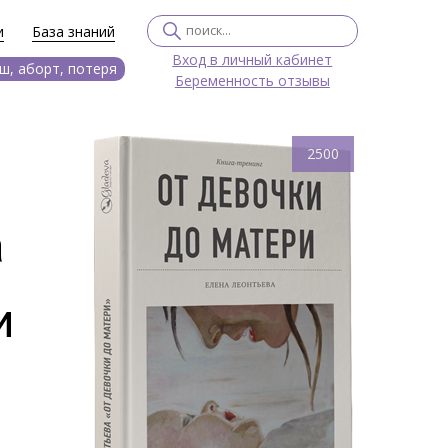
и
База знаний
Вход в личный кабинет
ш, аборт, потеря
Беременность отзывы
2500
а
и