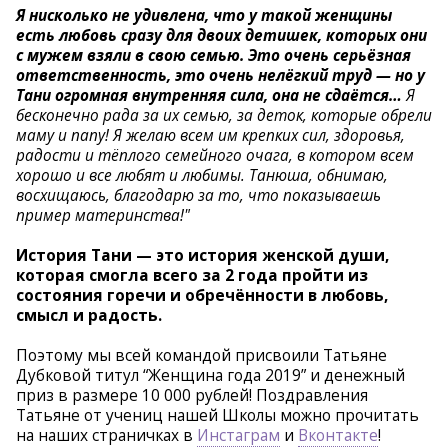
Я нисколько не удивлена, что у такой женщины
есть любовь сразу для двоих детишек, которых они
с мужем взяли в свою семью. Это очень серьёзная
ответственность, это очень нелёгкий труд — но у
Тани огромная внутренняя сила, она не сдаётся…
Я
бесконечно рада за их семью, за деток, которые обрели
маму и папу! Я желаю всем им крепких сил, здоровья,
радости и тёплого семейного очага, в котором всем
хорошо и все любят и любимы. Танюша, обнимаю,
восхищаюсь, благодарю за то, что показываешь
пример материнства!"
История Тани — это история женской души,
которая смогла всего за 2 года пройти из
состояния горечи и обречённости в любовь,
смысл и радость.
Поэтому мы всей командой
присвоили Татьяне
Дубковой титул “Женщина года 2019” и денежный
приз в размере 10 000 рублей! Поздравления
Татьяне от учениц нашей Школы можно прочитать
на наших страничках в
Инстаграм
и
Вконтакте
!