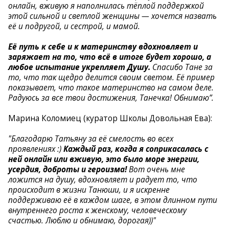
онлайн, вживую я наполнилась тёплой поддержкой
этой сильной и светлой женщины — хочется назвать
её и подругой, и сестрой, и мамой.
Её путь к себе и к материнству вдохновляет и
заряжает на то, что всё в итоге будет хорошо, а
любое испытание укрепляет Душу.
Спасибо Тане за
то, что так щедро делится своим светом. Её пример
показывает, что такое материнство на самом деле.
Радуюсь за все твои достижения, Танечка! Обнимаю”.
Марина Коломиец (куратор Школы Довольная Ева):
"Благодарю Татьяну за её смелость во всех
проявлениях :)
Каждый раз, когда я соприкасалась с
ней онлайн или вживую, это было море энергии,
усердия, доброты и героизма!
Вот очень мне
ложится на душу, вдохновляет и радует то, что
происходит в жизни Танюши, и я искренне
поддерживаю её в каждом шаге, в этом длинном пути
внутреннего роста к женскому, человеческому
счастью. Люблю и обнимаю, дорогая))"