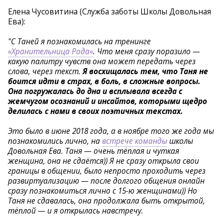
Елена Чусовитина (Служба заботы Школы Довольная
Ева):
"С Таней я познакомилась на тренинге
«Хранительница Рода»
. Что меня сразу поразило —
какую палитру чувств она может передать через
слова, через текст.
Я восхищалась тем, что Таня не
боится идти в страх, в боль, в сложные вопросы.
Она погружалась до дна и всплывала всегда с
жемчугом осознаний и инсайтов, которыми щедро
делилась с нами в своих поэтичных текстах.
Это было в июне 2018 года, а в ноябре того же года мы
познакомились лично, на
встрече команды
школы
Довольная Ева. Таня — очень тёплая и чуткая
женщина, она не сдаётся)) Я не сразу открыла свои
границы в общении, было непросто проходить через
развиртуализацию — после долгого общения онлайн
сразу познакомиться лично с 15-ю женщинами)) Но
Таня не сдавалась, она продолжала быть открытой,
тёплой — и я открылась навстречу.