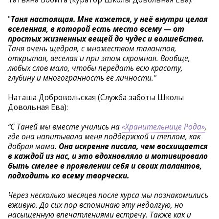
"
Таня настоящая. Мне кажется, у неё внутри целая
вселенная, в которой есть место всему — от
простых жизненных вещей до чудес и волшебства.
Таня очень щедрая, с множеством талантов,
открытая, веселая и при этом скромная. Вообще,
любых слов мало, чтобы передать всю красоту,
глубину и многогранность её личности."
Наташа Добровольская (Служба заботы Школы
Довольная Ева):
“С Таней мы вместе учились на
«Хранительнице Рода»
,
где она напитывала меня поддержкой и теплом, как
добрая мама.
Она искренне писала, чем восхищается
в каждой из нас, и это вдохновляло и мотивировало
быть смелее в проявлении себя и своих талантов,
подходить ко всему творчески.
Через несколько месяцев после курса мы познакомились
вживую. До сих пор вспоминаю эту недолгую, но
насыщенную впечатлениями встречу. Также как и