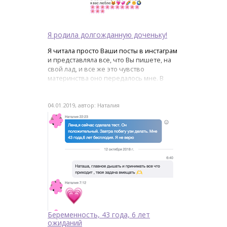
Я родила долгожданную доченьку!
Я читала просто Ваши посты в инстаграм
и представляла все, что Вы пишете, на
свой лад, и все же это чувство
материнства оно передалось мне. В
марте я родила долгожданную доченьку
04.01.2019, автор: Наталия
Беременность, 43 года, 6 лет
ожиданий