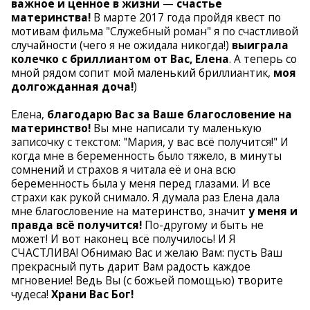
важное и ценное в жизни
—
счастье
материнства!
В марте 2017 года пройдя квест по
мотивам фильма "Служебный роман" я по счастливой
случайности (чего я не ожидала никогда!)
выиграла
колечко с бриллиантом от Вас, Елена
. А теперь со
мной рядом сопит мой маленький бриллиантик,
моя
долгожданная доча!
)
Елена,
благодарю Вас за Ваше благословение на
материнство!
Вы мне написали ту маленькую
записочку с текстом: "Мария, у вас всё получится!" И
когда мне в беременность было тяжело, в минуты
сомнений и страхов я читала её и она всю
беременность была у меня перед глазами. И все
страхи как рукой снимало. Я думала раз Елена дала
мне благословение на материнство, значит
у меня и
правда всё получится!
По-другому и быть не
может! И вот наконец всё получилось! И Я
СЧАСТЛИВА! Обнимаю Вас и желаю Вам: пусть Ваш
прекрасный путь дарит Вам радость каждое
мгновение! Ведь Вы (с божьей помощью) творите
чудеса!
Храни Вас Бог!