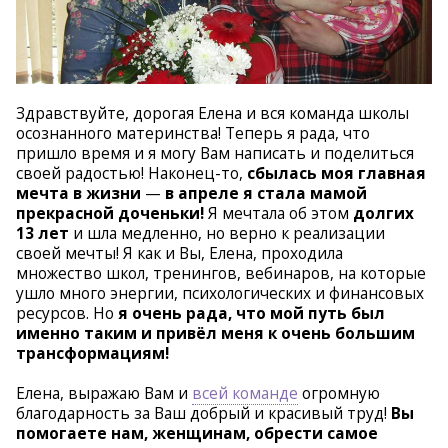
Здравствуйте, дорогая Елена и вся команда школы
осознанного материнства! Теперь я рада, что
пришло время и я могу Вам написать и поделиться
своей радостью! Наконец-то,
сбылась моя главная
мечта в жизни
—
в апреле я стала мамой
прекрасной доченьки!
Я мечтала об этом
долгих
13 лет
и шла медленно, но верно к реализации
своей мечты! Я как и Вы, Елена, проходила
множество школ, тренингов, вебинаров, на которые
ушло много энергии, психологических и финансовых
ресурсов. Но
я очень рада, что мой путь был
именно таким и привёл меня к очень большим
трансформациям!
Елена, выражаю Вам и
всей команде
огромную
благодарность за Ваш добрый и красивый труд!
Вы
помогаете нам, женщинам, обрести самое