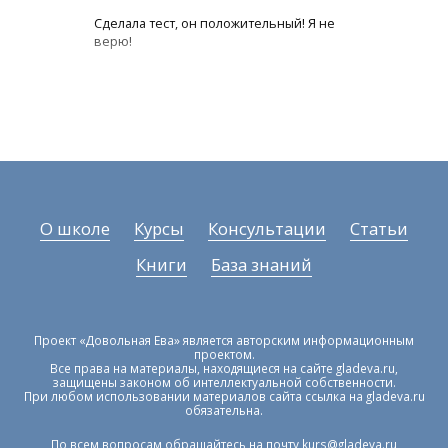
Сделала тест, он положительный! Я не
верю!
О школе
Курсы
Консультации
Статьи
Книги
База знаний
Проект «Довольная Ева» является авторским информационным
проектом.
Все права на материалы, находящиеся на сайте gladeva.ru,
защищены законом об интеллектуальной собственности.
При любом использовании материалов сайта ссылка на gladeva.ru
обязательна.
По всем вопросам обращайтесь на почту
kurs@gladeva.ru