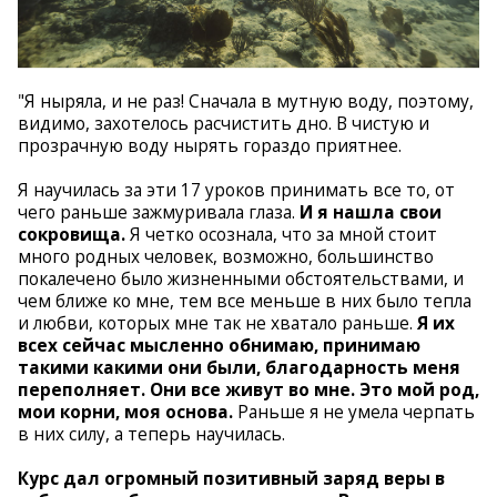
"Я ныряла, и не раз! Сначала в мутную воду, поэтому,
видимо, захотелось расчистить дно. В чистую и
прозрачную воду нырять гораздо приятнее.
Я научилась за эти 17 уроков принимать все то, от
чего раньше зажмуривала глаза.
И я нашла свои
сокровища.
Я четко осознала, что за мной стоит
много родных человек, возможно, большинство
покалечено было жизненными обстоятельствами, и
чем ближе ко мне, тем все меньше в них было тепла
и любви, которых мне так не хватало раньше.
Я их
всех сейчас мысленно обнимаю, принимаю
такими какими они были, благодарность меня
переполняет. Они все живут во мне. Это мой род,
мои корни, моя основа.
Раньше я не умела черпать
в них силу, а теперь научилась.
Курс дал огромный позитивный заряд веры в