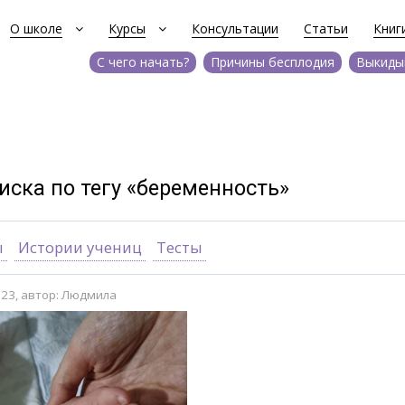
О школе
Курсы
Консультации
Статьи
Книг
С чего начать?
Причины бесплодия
Выкиды
иска по тегу «беременность»
ы
Истории учениц
Тесты
023, автор: Людмила