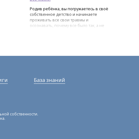
Родив ребёнка, вы погружаетесь в своё
собственное детство и начинаете
проживать все свои травмы и
осознавать, почему все было так, а не
иначе
иги
База знаний
льной собственности.
на.