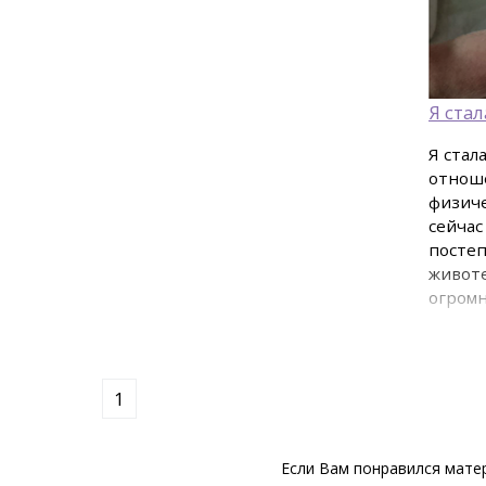
Я ста
Я стал
отноше
физиче
сейчас
постеп
животе
огромн
1
Если Вам понравился матер