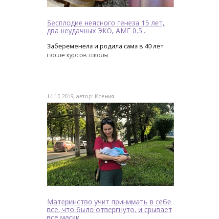
Бесплодие неясного генеза 15 лет,
два неудачных ЭКО, АМГ 0,5...
Забеременела и родила сама в 40 лет
после курсов школы
14.10.2019, автор: Ксения
Материнство учит принимать в себе
все, что было отвергнуто, и срывает
все маски