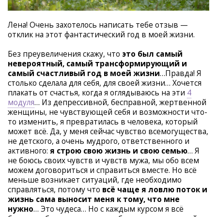
Лена! Очень захотелось написать тебе отзыв —
отклик на этот фантастический год в моей жизни.
Без преувеличения скажу, что
это был самый
невероятный, самый трансформирующий и
самый счастливый год в моей жизни
…Правда! Я
столько сделала для себя, для своей жизни… Хочется
плакать от счастья, когда я оглядываюсь на эти
4
модуля
… Из депрессивной, бесправной, жертвенной
женщины, не чувствующей себя и возможности что-
то изменить, я превратилась в человека, который
может всё. Да, у меня сейчас чувство всемогущества,
не детского, а очень мудрого, ответственного и
активного:
я строю свою жизнь и свою семью
… Я
не боюсь своих чувств и чувств мужа, мы обо всем
можем договориться и справиться вместе. Но всё
меньше возникает ситуаций, где необходимо
справляться, потому что
всё чаще я ловлю поток и
жизнь сама выносит меня к тому, что мне
нужно
… Это чудеса… Но с каждым курсом я всё