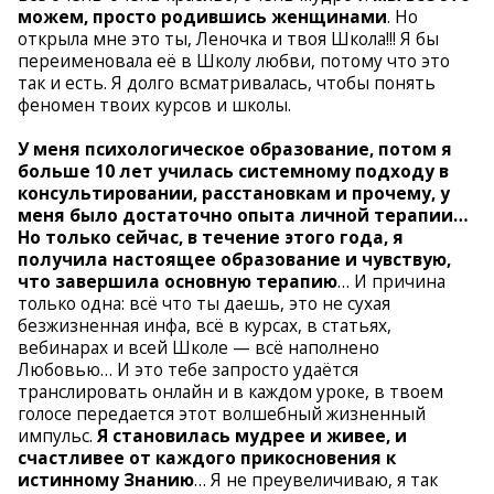
можем, просто родившись женщинами
. Но
открыла мне это ты, Леночка и твоя Школа!!! Я бы
переименовала её в Школу любви, потому что это
так и есть. Я долго всматривалась, чтобы понять
феномен твоих курсов и школы.
У меня психологическое образование, потом я
больше 10 лет училась системному подходу в
консультировании, расстановкам и прочему, у
меня было достаточно опыта личной терапии…
Но
только сейчас, в течение этого года, я
получила настоящее образование и чувствую,
что завершила основную терапию
… И причина
только одна: всё что ты даешь, это не сухая
безжизненная инфа, всё в курсах, в статьях,
вебинарах и всей Школе — всё наполнено
Любовью… И это тебе запросто удаётся
транслировать онлайн и в каждом уроке, в твоем
голосе передается этот волшебный жизненный
импульс.
Я становилась мудрее и живее, и
счастливее от каждого прикосновения к
истинному Знанию
… Я не преувеличиваю, я так