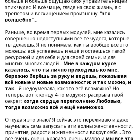
больше и больше ощущаю себя управительницей
этих чудес. И всё чаще, глядя на свою жизнь, я с
трепетом и восхищением произношу:
"это
волшебно"
…
Раньше, во время первых модулей, мне казались
совершенно недоступными все те чудеса, которые
ты делаешь. Я не понимала, как ты вообще всё это
можешь: всё успеваешь и ещё и остаёшься такой
ресурсной и для себя и для своей семьи, и для
многих-многих людей…
Мне в каждом курсе
казалось, что ты лично приходишь ко мне,
бережно берёшь за руку и ведешь, показывая
всё новые и новые возможности: и так можно, и
так
… Я недоумевала, как это всё возможно? Но
теперь, вот к концу 4-го модуля я раскрыла твой
секрет:
когда сердце переполнено Любовью,
тогда возможно всё и ещё немножко
.
Откуда я это знаю? Я сейчас это переживаю и даже
научилась сама запускать эти волны женственности,
принятия, радости и жизненности вокруг себя… Это
всё очень-очень красиво, очень мудро и
мы все это