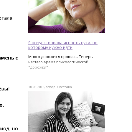
отала
Я почувствовала ясность пути, по
которому нужно идти
Много дорожек я прошла... Теперь
амень с
настало время психологической
"дорожки"
10.08.2018, автор: Светлана
Евы!
о.
иод, но