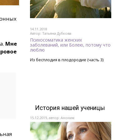
ионных
14.11.2018
Автор: Татьяна Дубкова
Психосоматика женских
а.
Мне
заболеваний, или Болею, потому что
люблю
кровое
Из бесплодия в плодородие (часть 3)
История нашей ученицы
15.12.2019, автор: Аноним
льная