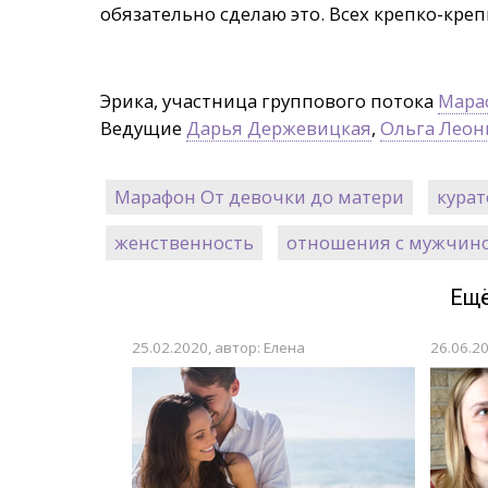
обязательно сделаю это. Всех крепко-кре
Эрика, участница группового потока
Мара
Ведущие
Дарья Держевицкая
,
Ольга Леон
Марафон От девочки до матери
кура
женственность
отношения с мужчин
Ещё
25.02.2020, автор: Елена
26.06.2