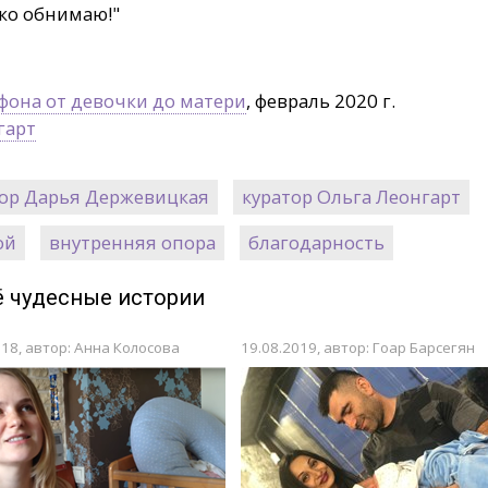
пко обнимаю!"
фона от девочки до матери
, февраль 2020 г.
гарт
тор Дарья Держевицкая
куратор Ольга Леонгарт
ой
внутренняя опора
благодарность
 чудесные истории
018, автор: Анна Колосова
19.08.2019, автор: Гоар Барсегян