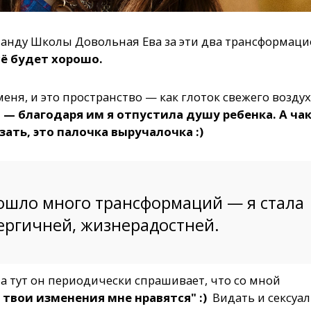
оманду Школы Довольная Ева за эти два трансформац
сё будет хорошо.
я, и это пространство — как глоток свежего воздух
— благодаря им я отпустила душу ребенка. А ча
ать, это палочка выручалочка :)
ошло много трансформаций — я стала
нергичней, жизнерадостней.
 а тут он периодически спрашивает, что со мной
 твои изменения мне нравятся" :)
Видать и сексуа