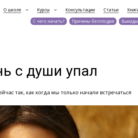
О школе
Курсы
Консультации
Статьи
Книг
С чего начать?
Причины бесплодия
Выкиды
нь с души упал
 сейчас так, как когда мы только начали встречаться