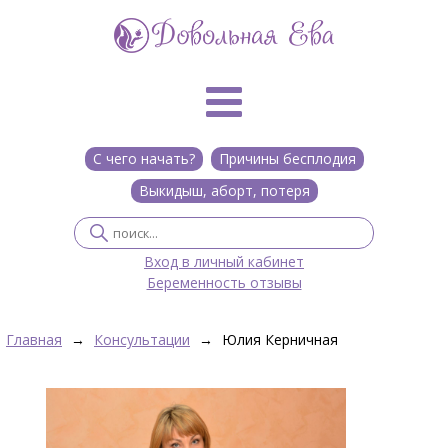
С чего начать?
Причины бесплодия
Выкидыш, аборт, потеря
Вход в личный кабинет
Беременность отзывы
Главная
→
Консультации
→
Юлия Керничная