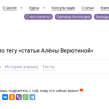
О школе
Курсы
Консультации
Статьи
Книг
С чего начать?
Причины бесплодия
Выкиды
по тегу «статьи Алёны Верютиной»
ы
Истории учениц
Тесты
иал, поделитесь с той, кому это сейчас важно