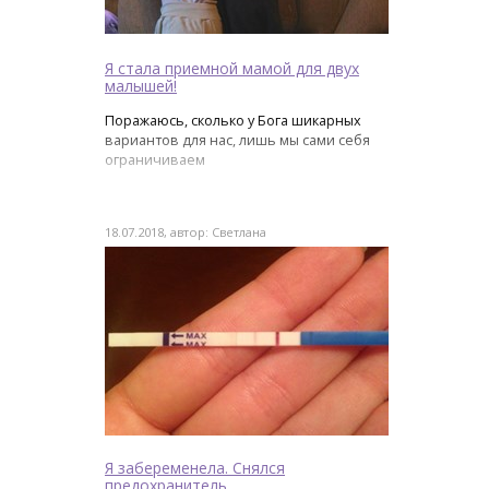
Я стала приемной мамой для двух
малышей!
Поражаюсь, сколько у Бога шикарных
вариантов для нас, лишь мы сами себя
ограничиваем
18.07.2018, автор: Светлана
Я забеременела. Снялся
предохранитель